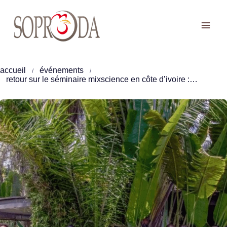
Aller
au
contenu
accueil
événements
retour sur le séminaire mixscience en côte d’ivoire : les grands enjeux qui façonnent l’aviculture de demain