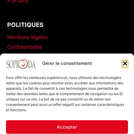
A propos
POLITIQUES
Mentions légales
Confidentialité
Conditions générales de vente
Gérer le consentement
Politique de cookies (UE)
Pour offrir les meilleures expériences, nous utilisons des technologies
telles que les cookies pour stocker et/ou accéder aux informations des
appareils. Le fait de consentir à ces technologies nous permettra de
SOPRODA
traiter des données telles que le comportement de navigation ou les ID
uniques sur ce site. Le fait de ne pas consentir ou de retirer son
11 C Boulevard de La Marne
consentement peut avoir un effet négatif sur certaines caractéristiques
et fonctions.
77120 Coulommiers FRANCE
Tel : +33 (0)1 64 20 94 40
Accepter