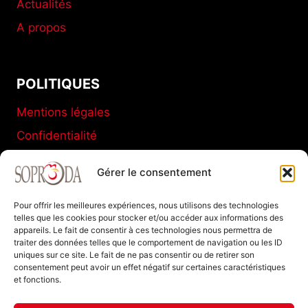
Actualités
A propos
POLITIQUES
Mentions légales
Confidentialité
Conditions générales de vente
Gérer le consentement
Politique de cookies (UE)
Pour offrir les meilleures expériences, nous utilisons des technologies
telles que les cookies pour stocker et/ou accéder aux informations des
appareils. Le fait de consentir à ces technologies nous permettra de
SOPRODA
traiter des données telles que le comportement de navigation ou les ID
uniques sur ce site. Le fait de ne pas consentir ou de retirer son
11 C Boulevard de La Marne
consentement peut avoir un effet négatif sur certaines caractéristiques
et fonctions.
77120 Coulommiers FRANCE
Tel : +33 (0)1 64 20 94 40