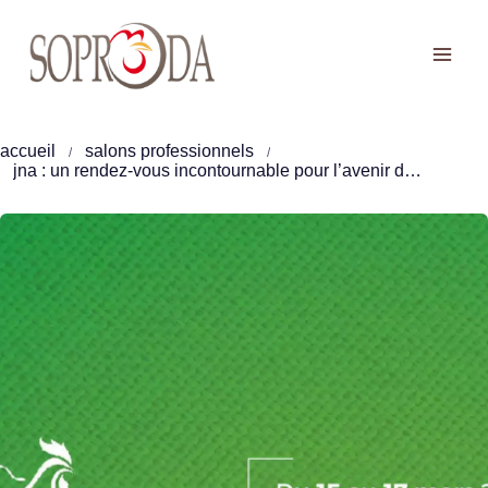
Aller
au
contenu
accueil
salons professionnels
jna : un rendez-vous incontournable pour l’avenir de la filière avicole en côte d’ivoire