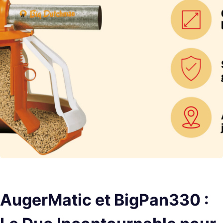
AugerMatic et BigPan330 :