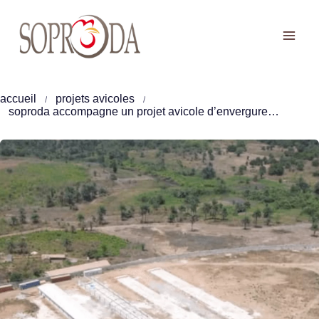
Aller
au
contenu
accueil
projets avicoles
soproda accompagne un projet avicole d’envergure en guinée