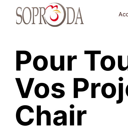
Aller
au
Acc
contenu
Pour To
Vos Proj
Chair