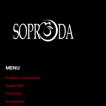
14
500
PONDEUSES
:
MODERNISATION
D’UN
BÂTIMENT
D’ÉLEVAGE
À
LA
RÉUNION
MENU
Projets industriels
Expertise
Produits
Actualités