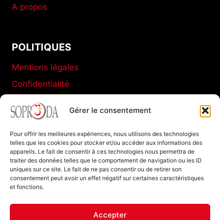
A propos
POLITIQUES
Mentions légales
Confidentialité
Conditions générales de vente
Gérer le consentement
Politique de cookies (UE)
Pour offrir les meilleures expériences, nous utilisons des technologies
telles que les cookies pour stocker et/ou accéder aux informations des
appareils. Le fait de consentir à ces technologies nous permettra de
SOPRODA
traiter des données telles que le comportement de navigation ou les ID
uniques sur ce site. Le fait de ne pas consentir ou de retirer son
11 C Boulevard de La Marne
consentement peut avoir un effet négatif sur certaines caractéristiques
et fonctions.
77120 Coulommiers FRANCE
Tel : +33 (0)1 64 20 94 40
Accepter