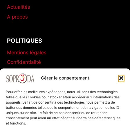
Actualités
A propos
POLITIQUES
Mentions légales
Confidentialité
Conditions générales de vente
Gérer le consentement
Politique de cookies (UE)
Pour offrir les meilleures expériences, nous utilisons des technologies
telles que les cookies pour stocker et/ou accéder aux informations des
appareils. Le fait de consentir à ces technologies nous permettra de
SOPRODA
traiter des données telles que le comportement de navigation ou les ID
uniques sur ce site. Le fait de ne pas consentir ou de retirer son
11 C Boulevard de La Marne
consentement peut avoir un effet négatif sur certaines caractéristiques
et fonctions.
77120 Coulommiers FRANCE