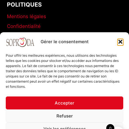
POLITIQUES
Mentions légales
Confidentialité
Conditions générales de vente
Gérer le consentement
Politique de cookies (UE)
Pour offrir les meilleures expériences, nous utilisons des technologies
telles que les cookies pour stocker et/ou accéder aux informations des
appareils. Le fait de consentir à ces technologies nous permettra de
SOPRODA
traiter des données telles que le comportement de navigation ou les ID
uniques sur ce site. Le fait de ne pas consentir ou de retirer son
11 C Boulevard de La Marne
consentement peut avoir un effet négatif sur certaines caractéristiques
et fonctions.
77120 Coulommiers FRANCE
Tel : +33 (0)1 64 20 94 40
Accepter
Refuser
0
Voir les préférences