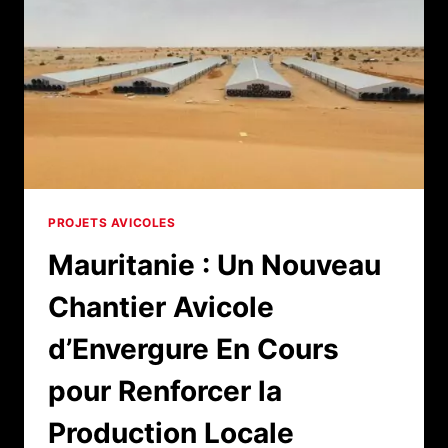
DE
L’ÉLEVAGE
ET
DE
L’AGROALIMENTAIRE
–
MAURITANIE
2025
PROJETS AVICOLES
Mauritanie : Un Nouveau
Chantier Avicole
d’Envergure En Cours
pour Renforcer la
Production Locale