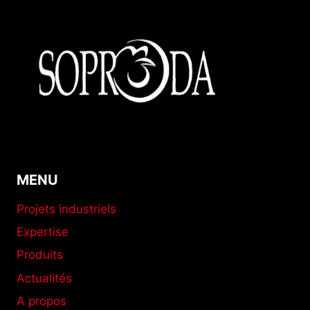
AVICOLE
D’ENVERGURE
EN
COURS
POUR
RENFORCER
LA
PRODUCTION
LOCALE
MENU
Projets industriels
Expertise
Produits
Actualités
A propos