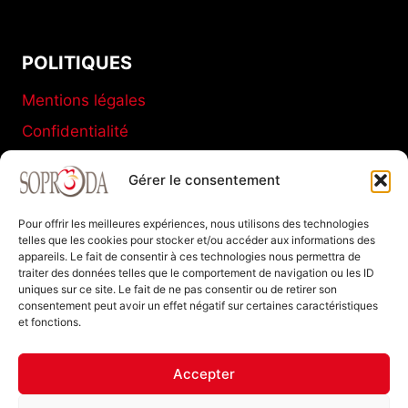
POLITIQUES
Mentions légales
Confidentialité
Conditions générales de vente
Gérer le consentement
Politique de cookies (UE)
Pour offrir les meilleures expériences, nous utilisons des technologies
telles que les cookies pour stocker et/ou accéder aux informations des
appareils. Le fait de consentir à ces technologies nous permettra de
SOPRODA
traiter des données telles que le comportement de navigation ou les ID
uniques sur ce site. Le fait de ne pas consentir ou de retirer son
11 C Boulevard de La Marne
consentement peut avoir un effet négatif sur certaines caractéristiques
et fonctions.
77120 Coulommiers FRANCE
Tel : +33 (0)1 64 20 94 40
Accepter