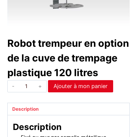
Robot trempeur en option
de la cuve de trempage
plastique 120 litres
quantité
Ajouter à mon panier
de
Robot
trempeur
Description
en
Description
option
de