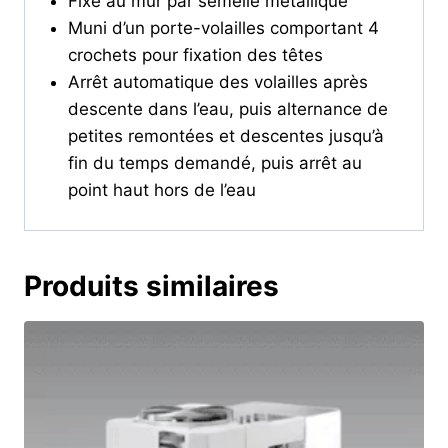
Fixé au mur par semelle métallique
la
Muni d’un porte-volailles comportant 4
cuve
crochets pour fixation des têtes
de
Arrêt automatique des volailles après
trempage
descente dans l’eau, puis alternance de
plastique
petites remontées et descentes jusqu’à
120
fin du temps demandé, puis arrêt au
litres
point haut hors de l’eau
Produits similaires