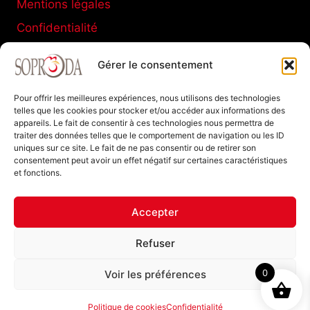
Mentions légales
Confidentialité
Conditions générales de vente
Gérer le consentement
Politique de cookies (UE)
Pour offrir les meilleures expériences, nous utilisons des technologies
telles que les cookies pour stocker et/ou accéder aux informations des
appareils. Le fait de consentir à ces technologies nous permettra de
SOPRODA
traiter des données telles que le comportement de navigation ou les ID
uniques sur ce site. Le fait de ne pas consentir ou de retirer son
11 C Boulevard de La Marne
consentement peut avoir un effet négatif sur certaines caractéristiques
et fonctions.
77120 Coulommiers FRANCE
Tel : +33 (0)1 64 20 94 40
Accepter
Refuser
0
Voir les préférences
Politique de cookies
Confidentialité