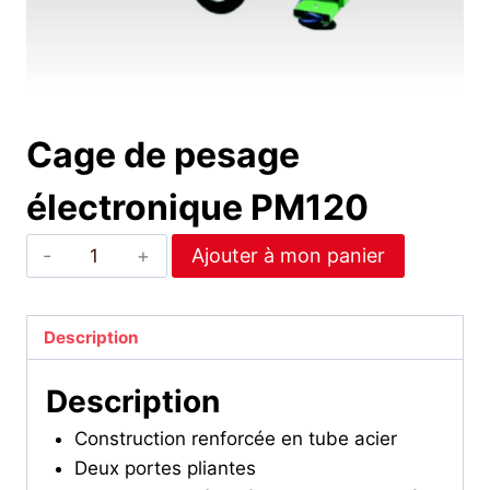
Cage de pesage
électronique PM120
quantité
Ajouter à mon panier
de
Cage
de
Description
pesage
Description
électronique
PM120
Construction renforcée en tube acier
Deux portes pliantes