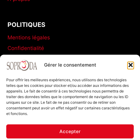
POLITIQUES
Mentions légales
Confidentialité
Conditions générales de vente
Gérer le consentement
Politique de cookies (UE)
Pour offrir les meilleures expériences, nous utilisons des technologies
telles que les cookies pour stocker et/ou accéder aux informations des
appareils. Le fait de consentir à ces technologies nous permettra de
SOPRODA
traiter des données telles que le comportement de navigation ou les ID
uniques sur ce site. Le fait de ne pas consentir ou de retirer son
11 C Boulevard de La Marne
consentement peut avoir un effet négatif sur certaines caractéristiques
et fonctions.
77120 Coulommiers FRANCE
Tel : +33 (0)1 64 20 94 40
Accepter