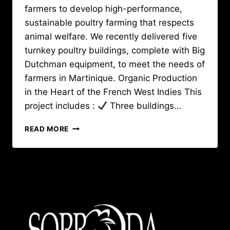
farmers to develop high-performance,
sustainable poultry farming that respects
animal welfare. We recently delivered five
turnkey poultry buildings, complete with Big
Dutchman equipment, to meet the needs of
farmers in Martinique. Organic Production
in the Heart of the French West Indies This
project includes :
Three buildings…
AN
READ MORE
ORGANIC
POULTRY
PROJECT
IN
MARTINIQUE
:
SOPRODA
DELIVERS
5