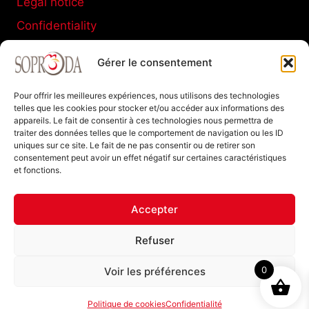
Legal notice
Confidentiality
Terms and conditions of sale
Gérer le consentement
Cookies policy
Pour offrir les meilleures expériences, nous utilisons des technologies
telles que les cookies pour stocker et/ou accéder aux informations des
appareils. Le fait de consentir à ces technologies nous permettra de
SOPRODA
traiter des données telles que le comportement de navigation ou les ID
uniques sur ce site. Le fait de ne pas consentir ou de retirer son
11 C Boulevard de La Marne
consentement peut avoir un effet négatif sur certaines caractéristiques
et fonctions.
77120 Coulommiers FRANCE
Tel : +33 (0)1 64 20 94 40
Accepter
Refuser
0
Voir les préférences
Politique de cookies
Confidentialité