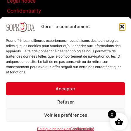
Legal notice
Confidentiality
Terms and conditions of sale
Gérer le consentement
Cookies policy
Pour offrir les meilleures expériences, nous utilisons des technologies
telles que les cookies pour stocker et/ou accéder aux informations des
appareils. Le fait de consentir à ces technologies nous permettra de
SOPRODA
traiter des données telles que le comportement de navigation ou les ID
uniques sur ce site. Le fait de ne pas consentir ou de retirer son
11 C Boulevard de La Marne
consentement peut avoir un effet négatif sur certaines caractéristiques
et fonctions.
77120 Coulommiers FRANCE
Tel : +33 (0)1 64 20 94 40
Accepter
Refuser
0
Voir les préférences
Politique de cookies
Confidentialité