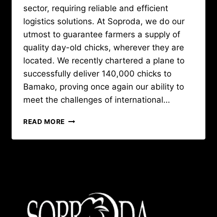
sector, requiring reliable and efficient
logistics solutions. At Soproda, we do our
utmost to guarantee farmers a supply of
quality day-old chicks, wherever they are
located. We recently chartered a plane to
successfully deliver 140,000 chicks to
Bamako, proving once again our ability to
meet the challenges of international…
140,000
READ MORE
CHICKS
DELIVERED
TO
BAMAKO
–
SOPRODA
A
COMMITMENT
WITHOUT