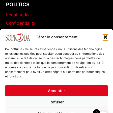
POLITICS
Legal notice
Confidentiality
Terms and conditions of sale
Gérer le consentement
Cookies policy
Pour offrir les meilleures expériences, nous utilisons des technologies
telles que les cookies pour stocker et/ou accéder aux informations des
appareils. Le fait de consentir à ces technologies nous permettra de
SOPRODA
traiter des données telles que le comportement de navigation ou les ID
uniques sur ce site. Le fait de ne pas consentir ou de retirer son
11 C Boulevard de La Marne
consentement peut avoir un effet négatif sur certaines caractéristiques
et fonctions.
77120 Coulommiers FRANCE
Tel : +33 (0)1 64 20 94 40
Accepter
Refuser
0