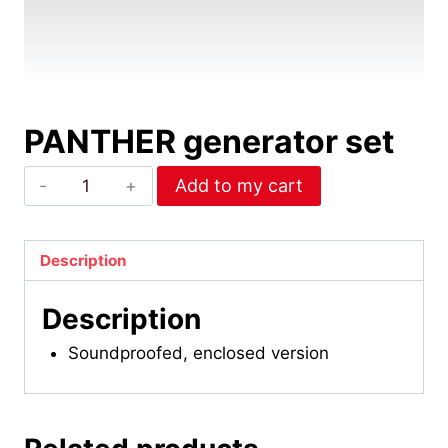
PANTHER generator set
PANTHER
Add to my cart
generator
set
quantity
Description
Description
Soundproofed, enclosed version